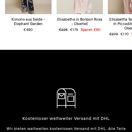
Elisabetha in Bonbon Rosa
Kimono aus Seide -
Elisabetha 
- Oberteil
Elephant Garden
in Piccadil
Ober
Normaler
€225
Sonderpreis
€175
Sparen
€50
€490
Preis
Normaler
€270
Sonder
€170
Preis
Kostenloser weltweiter Versand mit DHL
Wir bieten weltweiten kostenlosen Versand mit DHL. Alle Teile