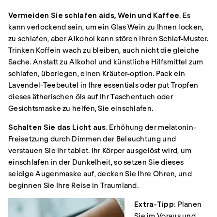
Vermeiden Sie schlafen aids, Wein und Kaffee
. Es
kann verlockend sein, um ein Glas Wein zu Ihnen locken,
zu schlafen, aber Alkohol kann stören Ihren Schlaf-Muster.
Trinken Koffein wach zu bleiben, auch nicht die gleiche
Sache. Anstatt zu Alkohol und künstliche Hilfsmittel zum
schlafen, überlegen, einen Kräuter-option. Pack ein
Lavendel-Teebeutel in Ihre essentials oder put Tropfen
dieses ätherischen öls auf Ihr Taschentuch oder
Gesichtsmaske zu helfen, Sie einschlafen.
Schalten Sie das Licht aus
. Erhöhung der melatonin-
Freisetzung durch Dimmen der Beleuchtung und
verstauen Sie Ihr tablet. Ihr Körper ausgelöst wird, um
einschlafen in der Dunkelheit, so setzen Sie dieses
seidige Augenmaske auf, decken Sie Ihre Ohren, und
beginnen Sie Ihre Reise in Traumland.
Extra-Tipp:
Planen
Sie im Voraus und